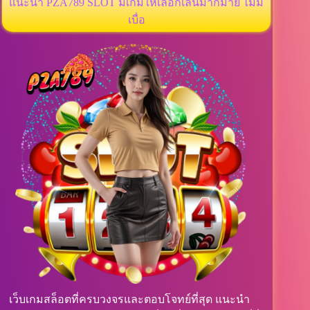
แนะนำ PZA789 SLOT มีเกมให้เลือกเล่นมากมาย ไม่มี
เบื่อ
เว็บเกมสล็อตที่ครบวงจรและตอบโจทย์ที่สุด แนะนำ