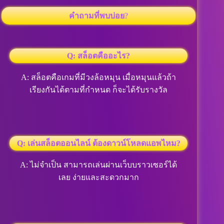
คำถามที่พบบ่อย
?
Q: สล็อตคืออะไร?
A: สล็อตคือเกมที่มีวงล้อหมุน เมื่อหมุนแล้วถ้า
เรียงกันได้ตามที่กำหนด ก็จะได้รับรางวัล
Q: เล่นสล็อตออนไลน์ ต้องดาวน์โหลดแอพไหม?
A: ไม่จำเป็น สามารถเล่นผ่านเว็บบราวเซอร์ได้
เลย ง่ายและสะดวกมาก