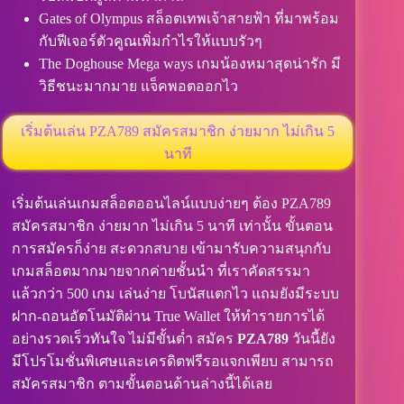
Gates of Olympus สล็อตเทพเจ้าสายฟ้า ที่มาพร้อม
กับฟีเจอร์ตัวคูณเพิ่มกำไรให้แบบรัวๆ
The Doghouse Mega ways เกมน้องหมาสุดน่ารัก มี
วิธีชนะมากมาย แจ็คพอตออกไว
เริ่มต้นเล่น PZA789 สมัครสมาชิก ง่ายมาก ไม่เกิน 5
นาที
เริ่มต้นเล่นเกมสล็อตออนไลน์แบบง่ายๆ ต้อง PZA789
สมัครสมาชิก ง่ายมาก ไม่เกิน 5 นาที เท่านั้น ขั้นตอน
การสมัครก็ง่าย สะดวกสบาย เข้ามารับความสนุกกับ
เกมสล็อตมากมายจากค่ายชั้นนำ ที่เราคัดสรรมา
แล้วกว่า 500 เกม เล่นง่าย โบนัสแตกไว แถมยังมีระบบ
ฝาก-ถอนอัตโนมัติผ่าน True Wallet ให้ทำรายการได้
อย่างรวดเร็วทันใจ ไม่มีขั้นต่ำ สมัคร
PZA789
วันนี้ยัง
มีโปรโมชั่นพิเศษและเครดิตฟรีรอแจกเพียบ สามารถ
สมัครสมาชิก ตามขั้นตอนด้านล่างนี้ได้เลย