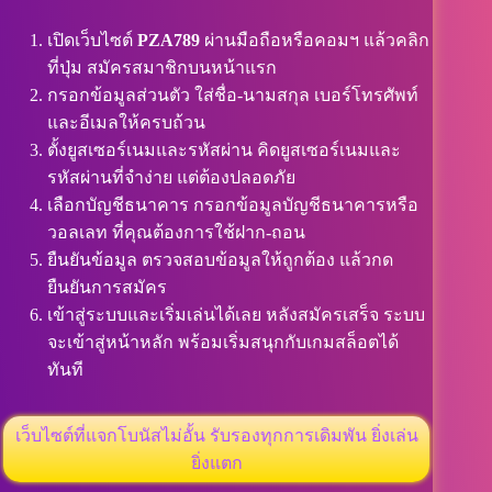
เปิดเว็บไซต์
PZA789
ผ่านมือถือหรือคอมฯ แล้วคลิก
ที่ปุ่ม สมัครสมาชิกบนหน้าแรก
กรอกข้อมูลส่วนตัว ใส่ชื่อ-นามสกุล เบอร์โทรศัพท์
และอีเมลให้ครบถ้วน
ตั้งยูสเซอร์เนมและรหัสผ่าน คิดยูสเซอร์เนมและ
รหัสผ่านที่จำง่าย แต่ต้องปลอดภัย
เลือกบัญชีธนาคาร กรอกข้อมูลบัญชีธนาคารหรือ
วอลเลท ที่คุณต้องการใช้ฝาก-ถอน
ยืนยันข้อมูล ตรวจสอบข้อมูลให้ถูกต้อง แล้วกด
ยืนยันการสมัคร
เข้าสู่ระบบและเริ่มเล่นได้เลย หลังสมัครเสร็จ ระบบ
จะเข้าสู่หน้าหลัก พร้อมเริ่มสนุกกับเกมสล็อตได้
ทันที
เว็บไซต์ที่แจกโบนัสไม่อั้น รับรองทุกการเดิมพัน ยิ่งเล่น
ยิ่งแตก