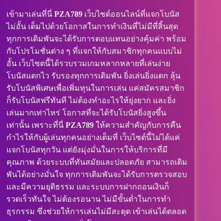
เข้ามาเล่นที่นี่
PZA789
เว็บไซต์ออนไลน์ที่แจกโบนัส
ไม่อั้น เต็มไปด้วยโอกาสในการทำเงินที่ไม่มีที่สิ้นสุด
ทุกการเดิมพันจะได้รับการตอบแทนอย่างคุ้มค่า พร้อม
กับโปรโมชั่นต่าง ๆ ที่แจกให้กับสมาชิกทุกคนแบบไม่
อั้น เว็บไซตนี้ได้รวบรวมเกมหลากหลายที่เล่นง่าย
โบนัสแตกไว รับรองทุกการเดิมพัน ยิ่งเล่นยิ่งแตก ลุ้น
รับโบนัสพิเศษเพื่อเพิ่มทุนในการเล่น แค่สมัครสมาชิก
ก็รับโบนัสฟรีทันที ไม่ต้องทำอะไรให้ยุ่งยาก และยิ่ง
เล่นมากเท่าไหร่ โอกาสที่จะได้รับโบนัสยิ่งสูงขึ้น
เท่านั้น เพราะที่นี่
PZA789
ให้ความสำคัญกับการคืน
กำไรให้กับผู้เล่นทุกคนอย่างเต็มที่ เว็บไซต์นี้ไม่ได้แค่
แจกโบนัสทุกวัน แต่ยังมุ่งมั่นในการให้บริการที่มี
คุณภาพ ด้วยระบบที่ทันสมัยและปลอดภัย สามารถเดิม
พันได้อย่างมั่นใจ ทุกการเดิมพันจะได้รับการตรวจสอบ
และมีความยุติธรรม และระบบการฝากถอนเงินก็
รวดเร็วทันใจ ไม่ต้องรอนาน ไม่มีขั้นต่ำในการทำ
ธุรกรรม ซึ่งช่วยให้การเล่นไม่มีสะดุด เข้าเล่นได้ตลอด