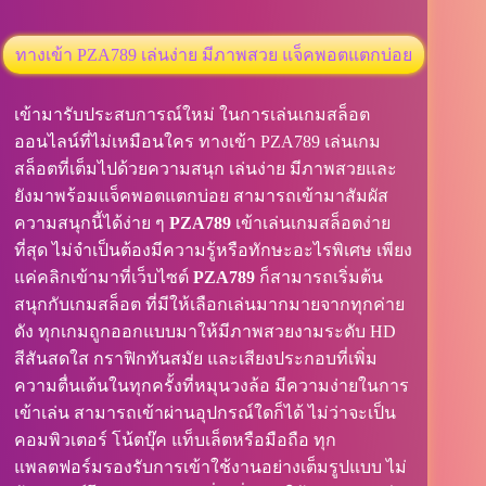
ทางเข้า PZA789 เล่นง่าย มีภาพสวย แจ็คพอตแตกบ่อย
เข้ามารับประสบการณ์ใหม่ ในการเล่นเกมสล็อต
ออนไลน์ที่ไม่เหมือนใคร ทางเข้า PZA789 เล่นเกม
สล็อตที่เต็มไปด้วยความสนุก เล่นง่าย มีภาพสวยและ
ยังมาพร้อมแจ็คพอตแตกบ่อย สามารถเข้ามาสัมผัส
ความสนุกนี้ได้ง่าย ๆ
PZA789
เข้าเล่นเกมสล็อตง่าย
ที่สุด ไม่จำเป็นต้องมีความรู้หรือทักษะอะไรพิเศษ เพียง
แค่คลิกเข้ามาที่เว็บไซต์
PZA789
ก็สามารถเริ่มต้น
สนุกกับเกมสล็อต ที่มีให้เลือกเล่นมากมายจากทุกค่าย
ดัง ทุกเกมถูกออกแบบมาให้มีภาพสวยงามระดับ HD
สีสันสดใส กราฟิกทันสมัย และเสียงประกอบที่เพิ่ม
ความตื่นเต้นในทุกครั้งที่หมุนวงล้อ มีความง่ายในการ
เข้าเล่น สามารถเข้าผ่านอุปกรณ์ใดก็ได้ ไม่ว่าจะเป็น
คอมพิวเตอร์ โน้ตบุ๊ค แท็บเล็ตหรือมือถือ ทุก
แพลตฟอร์มรองรับการเข้าใช้งานอย่างเต็มรูปแบบ ไม่